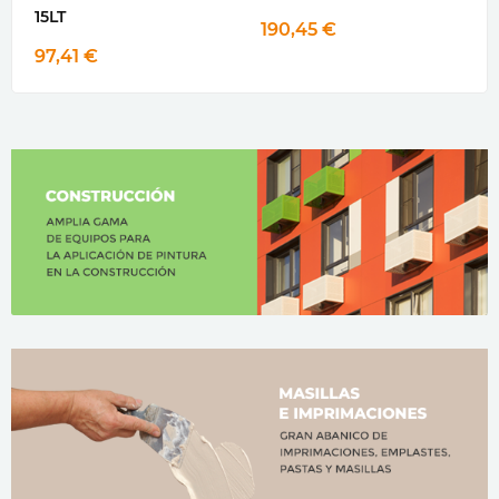
15LT
O
190,45 €
97,41 €
1