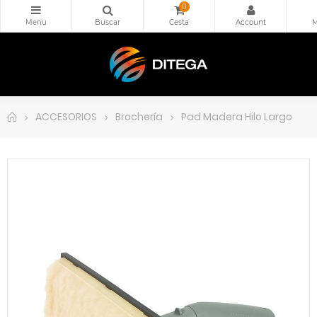
0
ACCESORIOS
Brochería
Pad Madera Hilo Largo