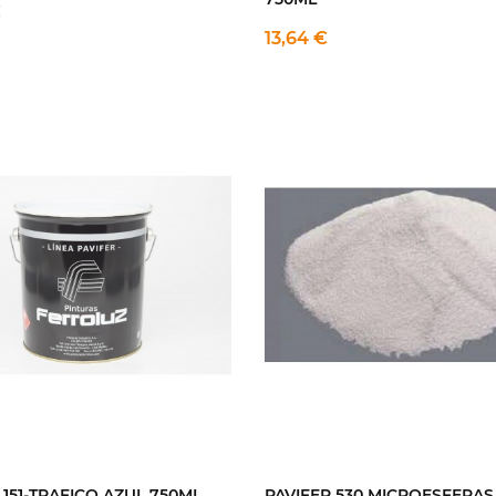
€
13,64 €
 151-TRAFICO AZUL 750ML
PAVIFER 530 MICROESFERAS