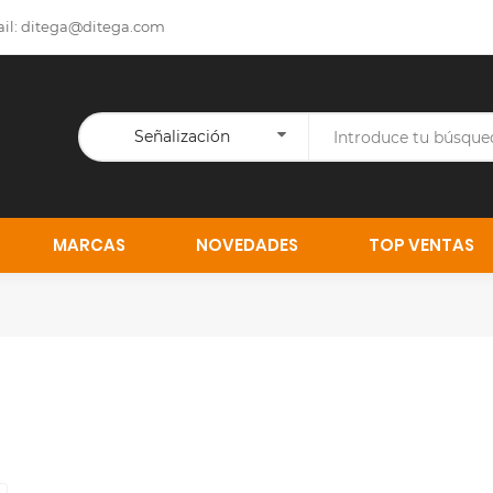
il:
ditega@ditega.com
Señalización
MARCAS
NOVEDADES
TOP VENTAS