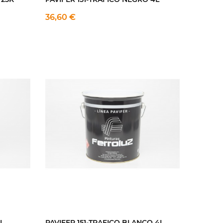
36,60 €
5L
PAVIFER 151-TRAFICO BLANCO 4L