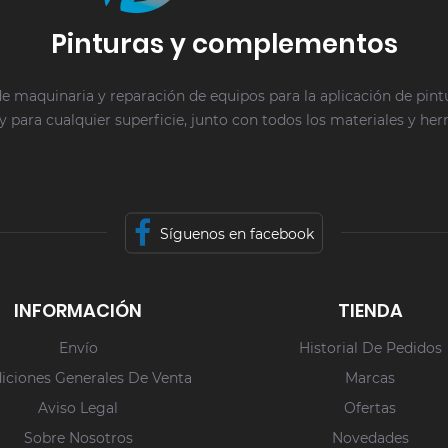
Pinturas y complementos
e maquinaria y reparación de equipos para la aplicación de pin
y para cualquier superficie, junto con todos los materiales y he
Síguenos en facebook
INFORMACIÓN
TIENDA
Envío
Historial De Pedidos
iciones Generales De Venta
Marcas
Aviso Legal
Ofertas
Sobre Nosotros
Novedades