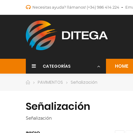
Necesitas ayuda? llámanos!
(+34) 986 414 224
Ema
HOME
CATEGORÍAS
PAVIMENTOS
Señalización
Señalización
Señalización