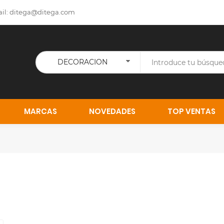
il:
ditega@ditega.com
DECORACION
MARCAS
NOVEDADES
TOP VENTAS