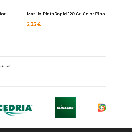
lor
Masilla PintaRapid 120 Gr. Color Pino
2,35 €
culos