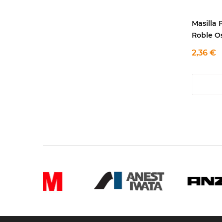
Masilla 
Roble O
2,36 €