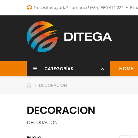
Necesitas ayuda? llámanos!
(+34) 986 414 224
Ema
HOME
CATEGORÍAS
DECORACION
DECORACION
DECORACION