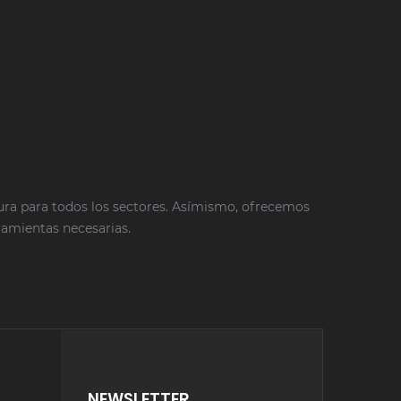
tura para todos los sectores. Asímismo, ofrecemos
rramientas necesarias.
NEWSLETTER