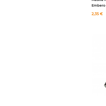
Embero
2,35 €