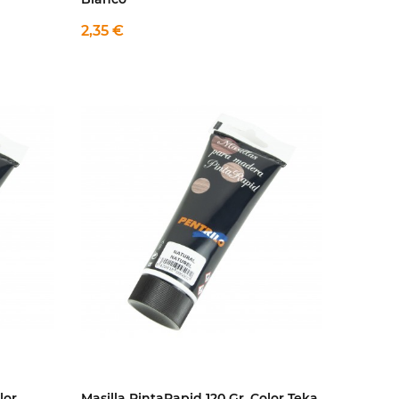
2,35 €
lor
Masilla PintaRapid 120 Gr. Color Teka