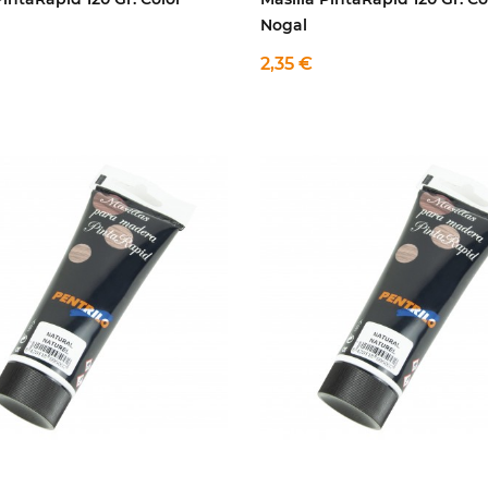
Nogal
2,35 €