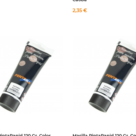
2,35 €
PintaRapid 120 Gr. Color
Masilla PintaRapid 120 Gr. Co