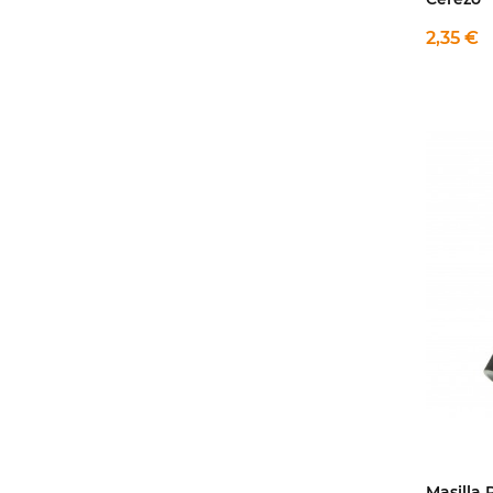
2,35 €
Masilla 