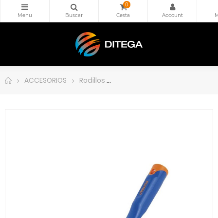
0
ACCESORIOS
Rodillos
Clip 8, Varilla 22 cm. para cli