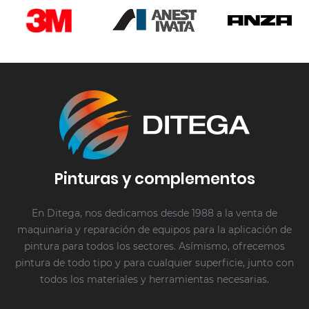
Pinturas y complementos
En Ditega, nos dedicamos desde 1988 a la venta de
maquinaria y reparación de equipos para la aplicación de
pintura para todos los sectores. Asímismo, ofrecemos
pintura de todo tipo y para cualquier superficie, junto con
todos los materiales y herramientas necesarias.