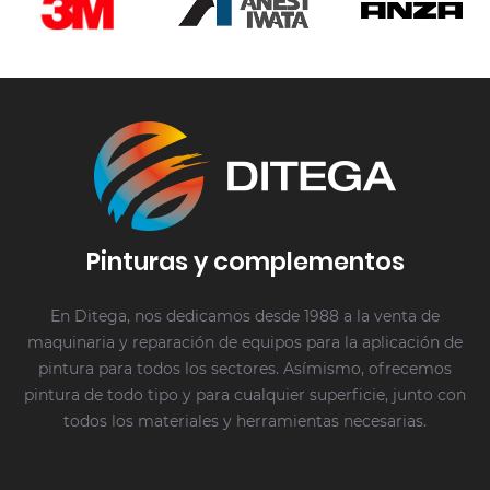
Pinturas y complementos
En Ditega, nos dedicamos desde 1988 a la venta de
maquinaria y reparación de equipos para la aplicación de
pintura para todos los sectores. Asímismo, ofrecemos
pintura de todo tipo y para cualquier superficie, junto con
todos los materiales y herramientas necesarias.