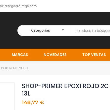
il:
ditega@ditega.com
Categorías
MARCAS
NOVEDADES
TOP VENTAS
EPOXI ROJO 2C 13L
SHOP-PRIMER EPOXI ROJO 2C
13L
148,77 €