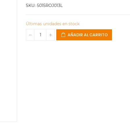
SKU
5015ROJ013L
Últimas unidades en stock
AÑADIR AL CARRITO