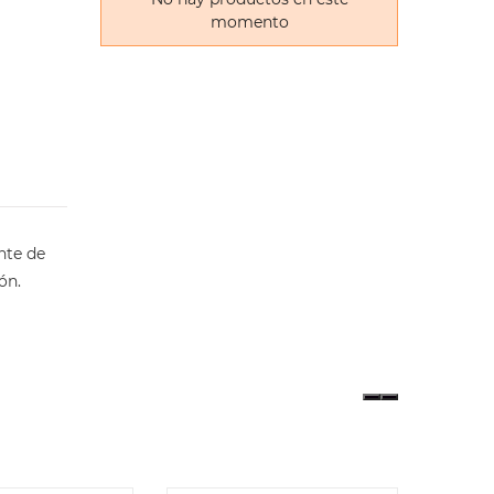
momento
nte de
ón.