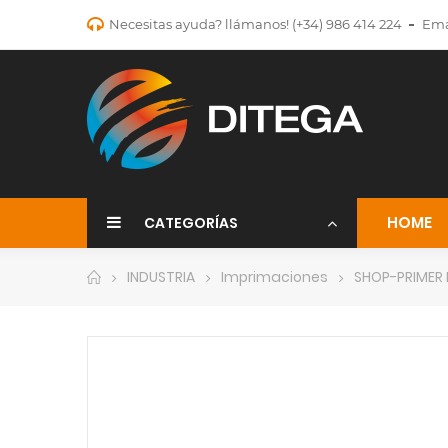
Necesitas ayuda? llámanos!
(+34) 986 414 224
Ema
HOME
CATEGORÍAS
INDUSTRIA
Imprimaciones
SHOP-PRIMER 