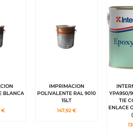
ACION
IMPRIMACION
INTER
E BLANCA
POLIVALENTE RAL 9010
YPA950/9
15LT
TIE 
ENLACE G
2 €
147,92 €
13