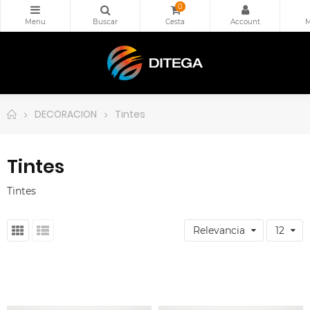
0
DECORACION
Tintes
Tintes
Tintes
Relevancia
12